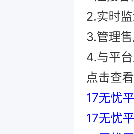
2.实时
3.管理
4.与平
点击查
17无忧
17无忧