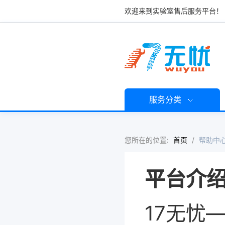
欢迎来到实验室售后服务平台！
服务分类
您所在的位置:
首页
/
帮助中
平台介
17无忧