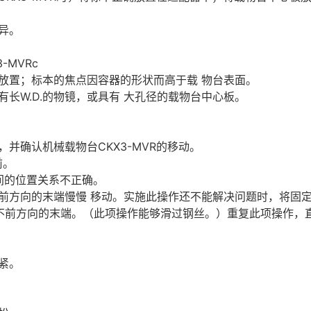
异。
-MVRc
放置；标本的焦点因容器的形状而高于载 物台表面。
长W.D.的物镜，或具有 大孔径的载物台中心板。
并确认机械载物台CKX3-MVR的移动。
前。
之间的位置关系不正确。
前方向的末端慢慢 移动。实施此操作还不能解决问题时，将固
不前方向的末端。（此项操作能够滑过钢丝。）重复此项操作，直
紧。