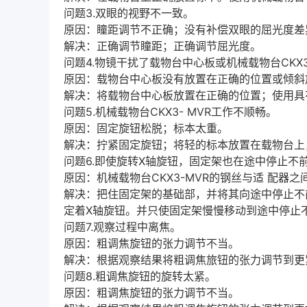
问题3.双眼的视野不一致。
原因：瞳距调节不正确；没有补偿双眼的屈光度差
解决：正确调节瞳距；正确调节屈光度。
问题4.物镜干扰了载物台中心板或机械载物台CKX3
原因：载物台中心板没有放置在正确的位置或倾斜
解决：将载物台中心板放置在正确的位置；使用具有
问题5.机械载物台CKX3- MVR工作不顺畅。
原因：固定旋钮松脱；标本太重。
解决：拧紧固定旋钮；将轻的标本放置在载物台上，
问题6.即使旋转X轴旋钮，固定架也在途中停止不
原因：机械载物台CKX3-MVR的钢丝与适 配器
解决：把住固定架的基础部，并将其向途中停止不
定着X轴旋钮。并只使固定架慢慢移动到途中停止
问题7.观察过程中离焦。
原因：粗调焦旋钮的张力调节不当。
解决：根据观察结果将粗调焦旅钮的张力调节到更
问题8.粗调焦旋钮的旋转太紧。
原因：粗调焦旋钮的张力调节不当。