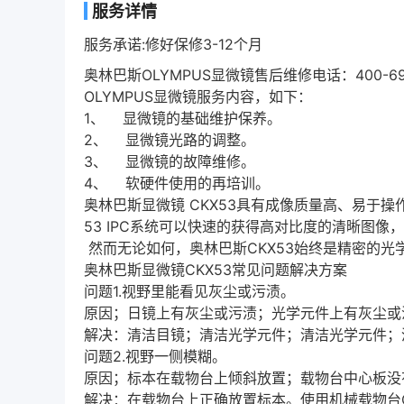
服务详情
服务承诺:修好保修3-12个月
奥林巴斯OLYMPUS显微镜售后维修电话：400-692
OLYMPUS显微镜服务内容，如下：
1、 显微镜的基础维护保养。
2、 显微镜光路的调整。
3、 显微镜的故障维修。
4、 软硬件使用的再培训。
奥林巴斯显微镜 CKX53具有成像质量高、易于
53 IPC系统可以快速的获得高对比度的清晰图
然而无论如何，奥林巴斯CKX53始终是精密的
奥林巴斯显微镜CKX53常见问题解决方案
问题1.视野里能看见灰尘或污渍。
原因；日镜上有灰尘或污渍；光学元件上有灰尘或
解决：清洁目镜；清洁光学元件；清洁光学元件；
问题2.视野一侧模糊。
原因；标本在载物台上倾斜放置；载物台中心板没
解决：在载物台上正确放置标本。使用机械载物台C