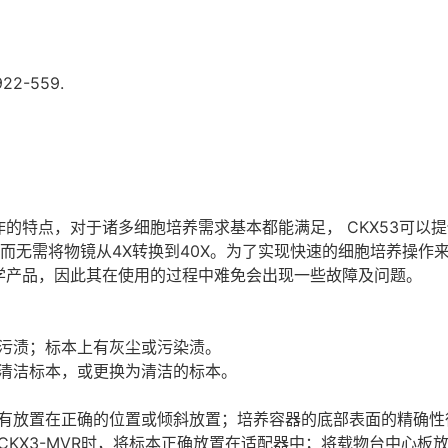
2-559.
操作的特点，对于诸多细胞培养需求基本都能满足， CKX53可以
像，而无需将物镜从4X转换到40X。为了实现快速的细胞培养操
光学产品，因此其在使用的过程中难免会出现一些故障及问题。
污渍；标本上有灰尘或污染渍。
清洁标本，或更换为清洁的标本。
有放置在正确的位置或倾斜放置；培养容器的底部表面的精确性
KX3-MVR时，将标本正确放置在适配器中；将载物台中心板